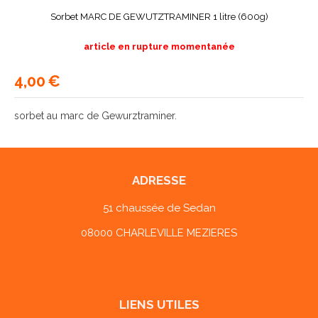
Sorbet MARC DE GEWUTZTRAMINER 1 litre (600g)
article en rupture momentanée
4,00
€
sorbet au marc de Gewurztraminer.
ADRESSE
51 chaussée de Sedan
08000 CHARLEVILLE MEZIERES
LIENS UTILES