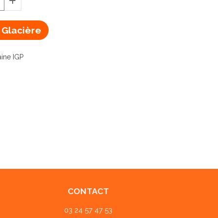
 Glacière
aine IGP
CONTACT
03 24 57 47 53