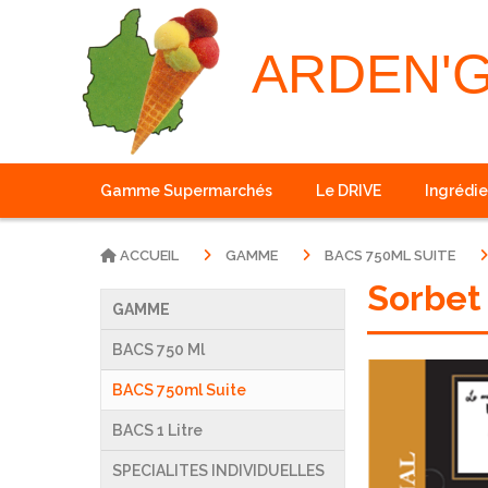
Panneau de gestion des cookies
ARDEN'
Gamme Supermarchés
Le DRIVE
Ingrédie
ACCUEIL
GAMME
BACS 750ML SUITE
Sorbet
GAMME
BACS 750 Ml
BACS 750ml Suite
BACS 1 Litre
SPECIALITES INDIVIDUELLES