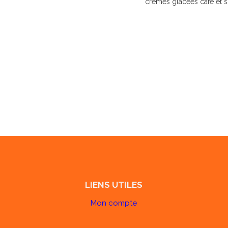
crèmes glacées café et 
LIENS UTILES
Mon compte