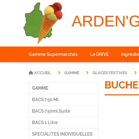
Panneau de gestion des cookies
ARDEN'
Gamme Supermarchés
Le DRIVE
Ingrédie
ACCUEIL
GAMME
GLACES FESTIVES
BUCHE 
GAMME
BACS 750 Ml
BACS 750ml Suite
BACS 1 Litre
SPECIALITES INDIVIDUELLES