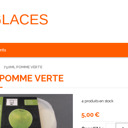
GLACES
nts
750ML POMME VERTE
 POMME VERTE
4
produits en stock
5,00
€