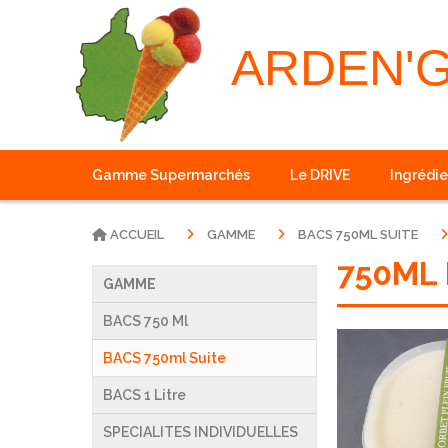
Panneau de gestion des cookies
ARDEN'
Gamme Supermarchés
Le DRIVE
Ingrédie
ACCUEIL
GAMME
BACS 750ML SUITE
750ML
GAMME
BACS 750 Ml
BACS 750ml Suite
BACS 1 Litre
SPECIALITES INDIVIDUELLES