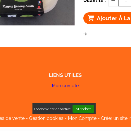
Quantité :
Ajouter À La
LIENS UTILES
Mon compte
Autoriser
Facebook est désactivé.
es de vente
Gestion cookies
Mon Compte
Créer un site i