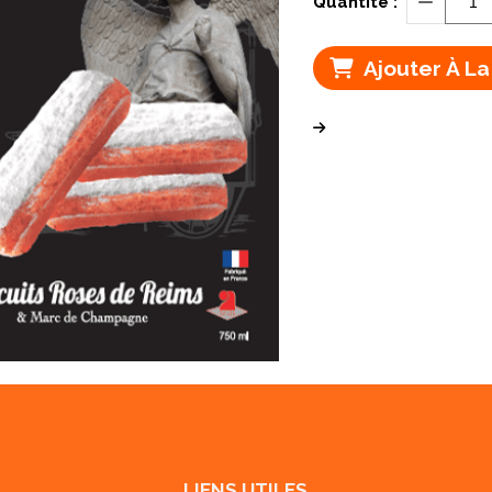
Quantité :
Ajouter À La
LIENS UTILES