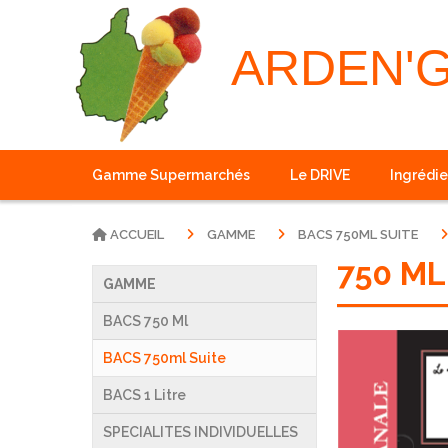
Panneau de gestion des cookies
ARDEN'
Gamme Supermarchés
Le DRIVE
Ingrédie
ACCUEIL
GAMME
BACS 750ML SUITE
750 ML
GAMME
BACS 750 Ml
BACS 750ml Suite
BACS 1 Litre
SPECIALITES INDIVIDUELLES